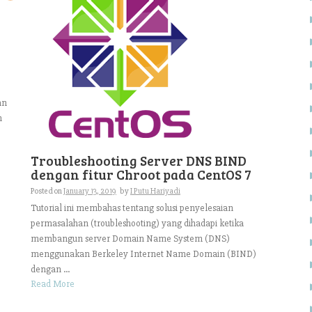
an
n
Troubleshooting Server DNS BIND
dengan fitur Chroot pada CentOS 7
Posted on
January 13, 2019
by
I Putu Hariyadi
Tutorial ini membahas tentang solusi penyelesaian
permasalahan (troubleshooting) yang dihadapi ketika
membangun server Domain Name System (DNS)
menggunakan Berkeley Internet Name Domain (BIND)
dengan ...
Read More