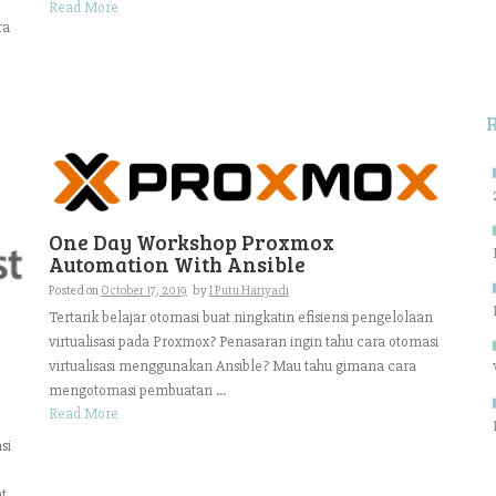
Read More
ra
One Day Workshop Proxmox
Automation With Ansible
Posted on
October 17, 2019
by
I Putu Hariyadi
Tertarik belajar otomasi buat ningkatin efisiensi pengelolaan
virtualisasi pada Proxmox? Penasaran ingin tahu cara otomasi
virtualisasi menggunakan Ansible? Mau tahu gimana cara
mengotomasi pembuatan ...
Read More
si
t