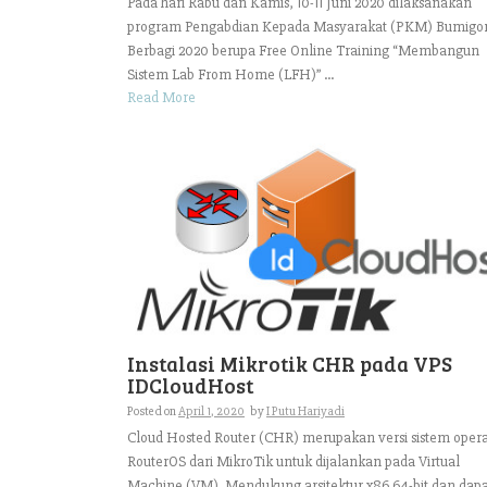
Pada hari Rabu dan Kamis, 10-11 Juni 2020 dilaksanakan
program Pengabdian Kepada Masyarakat (PKM) Bumigo
Berbagi 2020 berupa Free Online Training “Membangun
Sistem Lab From Home (LFH)” ...
Read More
Instalasi Mikrotik CHR pada VPS
IDCloudHost
Posted on
April 1, 2020
by
I Putu Hariyadi
Cloud Hosted Router (CHR) merupakan versi sistem opera
RouterOS dari MikroTik untuk dijalankan pada Virtual
Machine (VM). Mendukung arsitektur x86 64-bit dan dapa