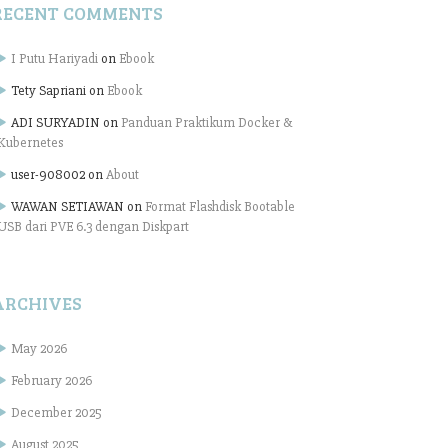
RECENT COMMENTS
I Putu Hariyadi
on
Ebook
Tety Sapriani
on
Ebook
ADI SURYADIN
on
Panduan Praktikum Docker &
Kubernetes
user-908002
on
About
WAWAN SETIAWAN
on
Format Flashdisk Bootable
USB dari PVE 6.3 dengan Diskpart
ARCHIVES
May 2026
February 2026
December 2025
August 2025