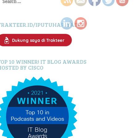
or:
TRAKTEER.ID/IPUTUHARIYADI
Dukung saya di Trakteer
TOP 10 WINNER! IT BLOG AWARDS
HOSTED BY CISCO