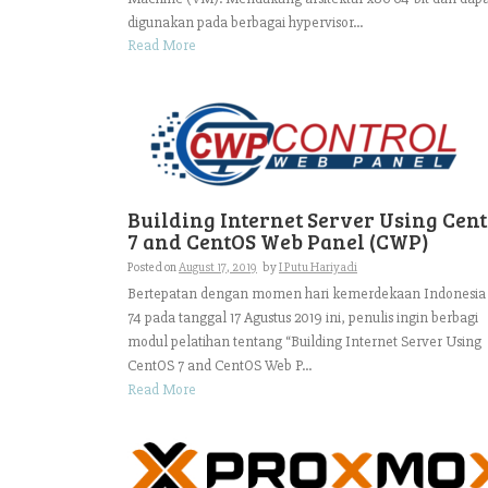
digunakan pada berbagai hypervisor...
Read More
Building Internet Server Using Cen
7 and CentOS Web Panel (CWP)
Posted on
August 17, 2019
by
I Putu Hariyadi
Bertepatan dengan momen hari kemerdekaan Indonesia
74 pada tanggal 17 Agustus 2019 ini, penulis ingin berbagi
modul pelatihan tentang “Building Internet Server Using
CentOS 7 and CentOS Web P...
Read More