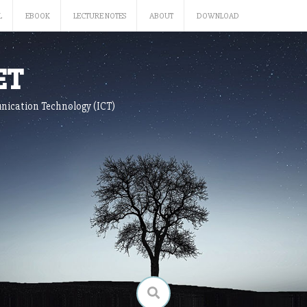
L
EBOOK
LECTURE NOTES
ABOUT
DOWNLOAD
ET
nication Technology (ICT)