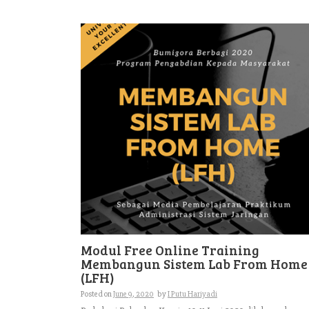
Modul Free Online Training
Membangun Sistem Lab From Home
(LFH)
Posted on
June 9, 2020
by
I Putu Hariyadi