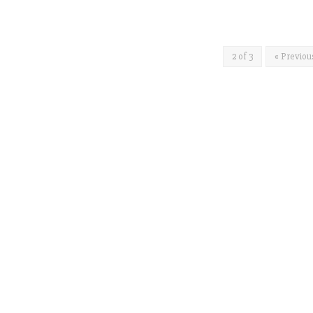
2 of 3
« Previou