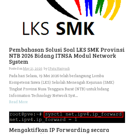
Pembahasan Solusi Soal LKS SMK Provinsi
NTB 2026 Bidang ITNSA Modul Network
System
Posted on
May 21, 2026
by
I Putu Hariyadi
Pada hari Selasa, 19 Mei 2026 telah berlangsung Lomba
Kompetensi Siswa (LKS) Sekolah Menengah Kejuruan (SMK)
Tingkat Provinsi Nusa Tenggara Barat (NTB) untuk bidang
Information Technology Network Syst...
Read More
Mengaktifkan IP Forwarding secara