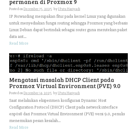
permanen di Proxmox 9
Posted on
December 15, 2025
by
I Putu Hariyadi
IP Forwarding merupakan fitur pada kernel Linux yang digunakan
untuk menyediakan fungsi routing sehingga Proxmox yang berbasis
Linux Debian dapat bertindak sebagai router guna merutekan paket
data ant...
Read More
Mengatasi masalah DHCP Client pada
Proxmox Virtual Environment (PVE) 9.0
Posted on
December 14, 2025
by
I Putu Hariyadi
Saat melakukan eksperimen konfigurasi Dynamic Host
Configuration Protocol (DHCP) Client pada network interface
enp0s8 dari Proxmox Virtual Environment (PVE) versi 9.0, penulis
menemukan pesan kesalah...
Read More