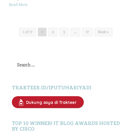
Read More
1 of 17
1
2
3
…
17
Next »
Search
for:
TRAKTEER.ID/IPUTUHARIYADI
Dukung saya di Trakteer
TOP 10 WINNER! IT BLOG AWARDS HOSTED
BY CISCO