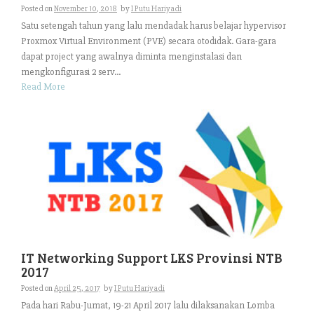
Posted on
November 10, 2018
by
I Putu Hariyadi
Satu setengah tahun yang lalu mendadak harus belajar hypervisor
Proxmox Virtual Environment (PVE) secara otodidak. Gara-gara
dapat project yang awalnya diminta menginstalasi dan
mengkonfigurasi 2 serv...
Read More
IT Networking Support LKS Provinsi NTB
2017
Posted on
April 25, 2017
by
I Putu Hariyadi
Pada hari Rabu-Jumat, 19-21 April 2017 lalu dilaksanakan Lomba