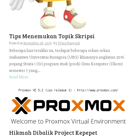
Tips Menemukan Topik Skripsi
Posted on
September 28, 2019
by
I Putu Hariyadi
Beberapa hari terakhir ini, terdapat beberapa rekan-rekan
mahasiswa Universitas Bumigora (UBG) khususnya angkatan 2016
jenjang Strata 1 (S1) program studi (prodi) Ilmu Komputer (Ilkom)
semester 7 yang...
Read More
Hikmah Dibalik Project Kepepet