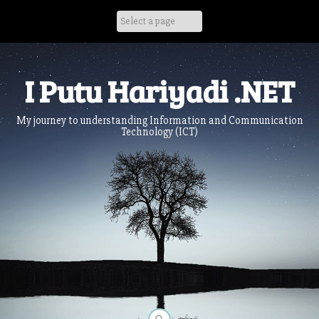
Skip
to
content
I Putu Hariyadi .NET
My journey to understanding Information and Communication
Technology (ICT)