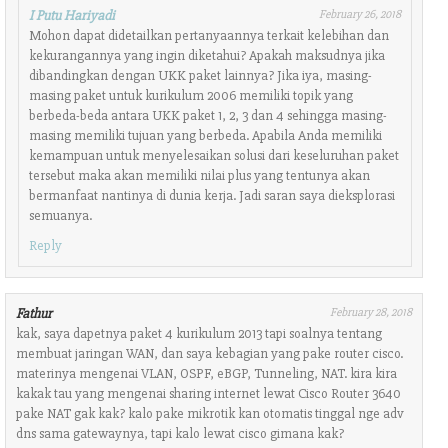
I Putu Hariyadi
February 26, 2018
Mohon dapat didetailkan pertanyaannya terkait kelebihan dan
kekurangannya yang ingin diketahui? Apakah maksudnya jika
dibandingkan dengan UKK paket lainnya? Jika iya, masing-
masing paket untuk kurikulum 2006 memiliki topik yang
berbeda-beda antara UKK paket 1, 2, 3 dan 4 sehingga masing-
masing memiliki tujuan yang berbeda. Apabila Anda memiliki
kemampuan untuk menyelesaikan solusi dari keseluruhan paket
tersebut maka akan memiliki nilai plus yang tentunya akan
bermanfaat nantinya di dunia kerja. Jadi saran saya dieksplorasi
semuanya.
Reply
Fathur
February 28, 2018
kak, saya dapetnya paket 4 kurikulum 2013 tapi soalnya tentang
membuat jaringan WAN, dan saya kebagian yang pake router cisco.
materinya mengenai VLAN, OSPF, eBGP, Tunneling, NAT. kira kira
kakak tau yang mengenai sharing internet lewat Cisco Router 3640
pake NAT gak kak? kalo pake mikrotik kan otomatis tinggal nge adv
dns sama gatewaynya, tapi kalo lewat cisco gimana kak?