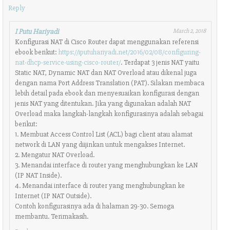
Reply
I Putu Hariyadi
March 2, 2018
Konfigurasi NAT di Cisco Router dapat menggunakan referensi
ebook berikut:
https://iputuhariyadi.net/2016/02/08/configuring-
nat-dhcp-service-using-cisco-router/
. Terdapat 3 jenis NAT yaitu
Static NAT, Dynamic NAT dan NAT Overload atau dikenal juga
dengan nama Port Address Translation (PAT). Silakan membaca
lebih detail pada ebook dan menyesuaikan konfigurasi dengan
jenis NAT yang ditentukan. Jika yang digunakan adalah NAT
Overload maka langkah-langkah konfigurasinya adalah sebagai
berikut:
1. Membuat Access Control List (ACL) bagi client atau alamat
network di LAN yang diijinkan untuk mengakses Internet.
2. Mengatur NAT Overload.
3. Menandai interface di router yang menghubungkan ke LAN
(IP NAT Inside).
4. Menandai interface di router yang menghubungkan ke
Internet (IP NAT Outside).
Contoh konfigurasinya ada di halaman 29-30. Semoga
membantu. Terimakasih.