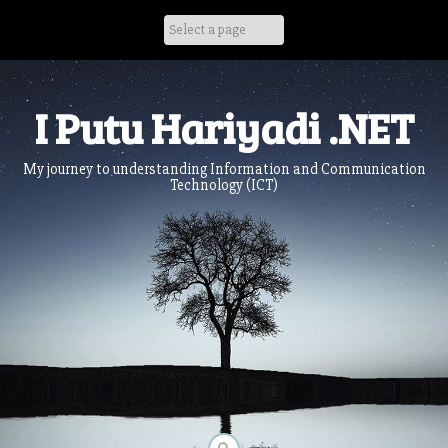
Skip
to
content
I Putu Hariyadi .NET
My journey to understanding Information and Communication
Technology (ICT)