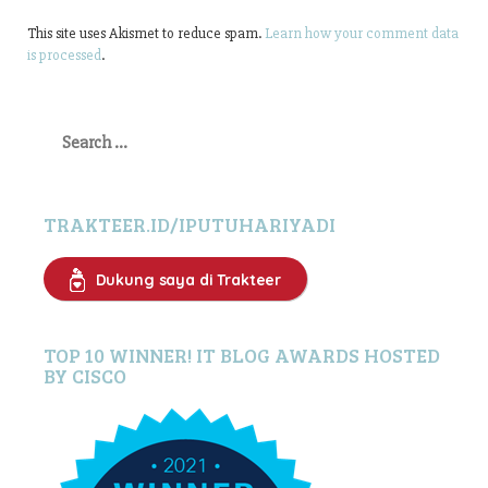
This site uses Akismet to reduce spam.
Learn how your comment data
is processed
.
Search
for:
TRAKTEER.ID/IPUTUHARIYADI
Dukung saya di Trakteer
TOP 10 WINNER! IT BLOG AWARDS HOSTED
BY CISCO