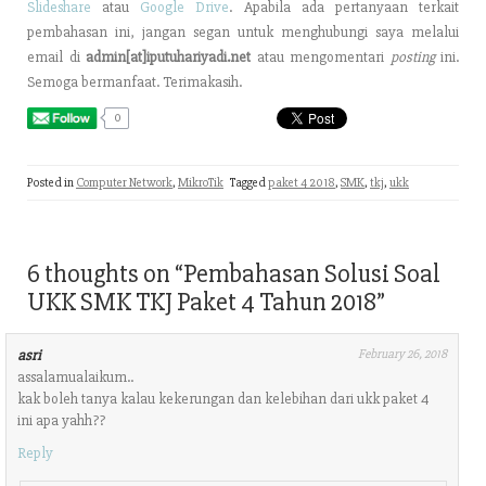
Slideshare
atau
Google Drive
. Apabila ada pertanyaan terkait
pembahasan ini, jangan segan untuk menghubungi saya melalui
email di
admin[at]iputuhariyadi.net
atau mengomentari
posting
ini.
Semoga bermanfaat. Terimakasih.
0
Posted in
Computer Network
,
MikroTik
Tagged
paket 4 2018
,
SMK
,
tkj
,
ukk
6 thoughts on “
Pembahasan Solusi Soal
UKK SMK TKJ Paket 4 Tahun 2018
”
asri
February 26, 2018
assalamualaikum..
kak boleh tanya kalau kekerungan dan kelebihan dari ukk paket 4
ini apa yahh??
Reply