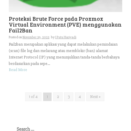
Proteksi Brute Force pada Proxmox
Virtual Environment (PVE) menggunakan
Fail2Ban
Posted on
November 29, 2022
by
I Putu Hariyadi
Fail2ban merupakan aplikasi yang dapat melakukan pemindaian
(scan) file log dan melarang atau memblokir (ban) alamat
Internet Protocol (IP) yang menunjukkan tanda-tanda berbahaya
berdasarkan pada sepe...
Read More
1 of 4
1
2
3
4
Next »
Search
for: