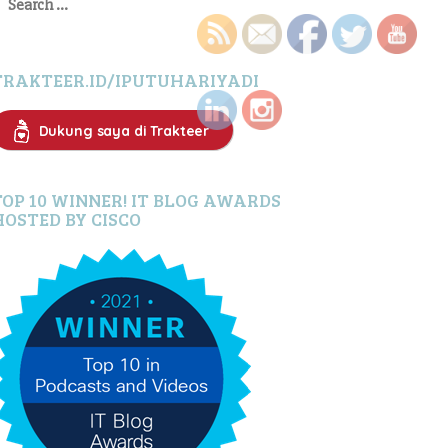
or:
TRAKTEER.ID/IPUTUHARIYADI
Dukung saya di Trakteer
TOP 10 WINNER! IT BLOG AWARDS
HOSTED BY CISCO