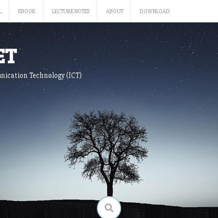
L
EBOOK
LECTURE NOTES
ABOUT
DOWNLOAD
ET
nication Technology (ICT)