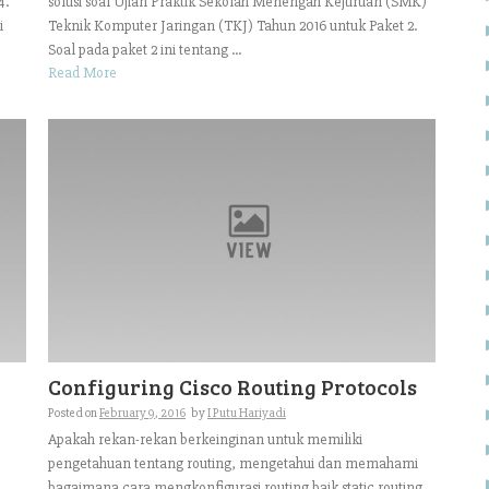
4.
solusi soal Ujian Praktik Sekolah Menengah Kejuruan (SMK)
i
Teknik Komputer Jaringan (TKJ) Tahun 2016 untuk Paket 2.
Soal pada paket 2 ini tentang ...
Read More
Configuring Cisco Routing Protocols
Posted on
February 9, 2016
by
I Putu Hariyadi
Apakah rekan-rekan berkeinginan untuk memiliki
pengetahuan tentang routing, mengetahui dan memahami
bagaimana cara mengkonfigurasi routing baik static routing,