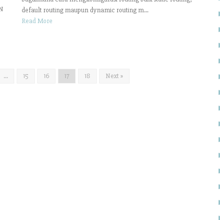
AN
default routing maupun dynamic routing m...
Read More
…
15
16
17
18
Next »