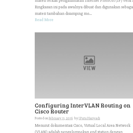
materi terkait pengalamatan Internet Protocol (IP) versi 
Ringkasan ini pada awalnya dibuat dan digunakan sebaga
materi tambahan disamping mo...
Read More
Configuring InterVLAN Routing on
Cisco Router
Posted on
February 11, 2016
by
I Putu Hariyadi
Menurut dokumentasi Cisco, Virtual Local Area Network
(VLAN) adalah pengelompokan end station dengan