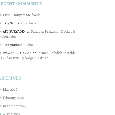
RECENT COMMENTS
I Putu Hariyadi
on
Ebook
Tety Sapriani
on
Ebook
ADI SURYADIN
on
Panduan Praktikum Docker &
Kubernetes
user-908002
on
About
WAWAN SETIAWAN
on
Format Flashdisk Bootable
USB dari PVE 6.3 dengan Diskpart
ARCHIVES
May 2026
February 2026
December 2025
August 2025