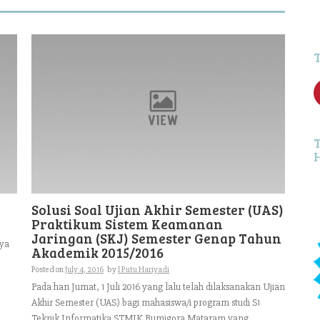
f
Solusi Soal Ujian Akhir Semester (UAS)
Praktikum Sistem Keamanan
Jaringan (SKJ) Semester Genap Tahun
nya
Akademik 2015/2016
Posted on
July 4, 2016
by
I Putu Hariyadi
Pada hari Jumat, 1 Juli 2016 yang lalu telah dilaksanakan Ujian
Akhir Semester (UAS) bagi mahasiswa/i program studi S1
Teknik Informatika STMIK Bumigora Mataram yang