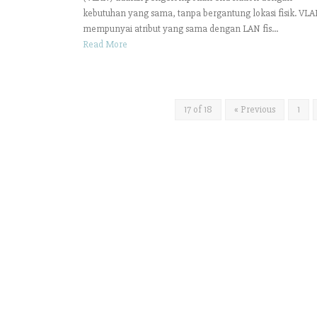
kebutuhan yang sama, tanpa bergantung lokasi fisik. VL
mempunyai atribut yang sama dengan LAN fis...
Read More
17 of 18
« Previous
1